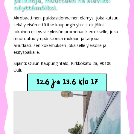
paikkoja, muuttaen ne eläviksi
näyttämöiksi.
Akrobaattinen, paikkasidonnainen elämys, joka kutsuu
sekä yleisön että itse kaupungin yhteistekijöiksi.
Jokainen esitys vie yleisön promenadikierrokselle, joka
muotoutuu ympäristönsä mukaan ja tarjoaa
ainutlaatuisen kokemuksen jokaiselle yleisölle ja
esityspaikalle.
Sijainti: Oulun Kaupungintalo, Kirkkokatu 2a, 90100
Oulu
12.6 ja 13.6 Klo 17