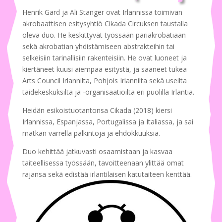
Henrik Gard ja Ali Stanger ovat Irlannissa toimivan
akrobaattisen esitysyhtiö Cikada Circuksen taustalla
oleva duo. He keskittyvät työssään pariakrobatiaan
sekä akrobatian yhdistämiseen abstrakteihin tai
selkeisiin tarinallisiin rakenteisiin. He ovat luoneet ja
kiertäneet kuusi aiempaa esitystä, ja saaneet tukea
Arts Council Irlannilta, Pohjois Irlannilta sekä useilta
taidekeskuksilta ja -organisaatioilta eri puolilla Irlantia.
Heidän esikoistuotantonsa
Cikada
(2018) kiersi
Irlannissa, Espanjassa, Portugalissa ja Italiassa, ja sai
matkan varrella palkintoja ja ehdokkuuksia.
Duo kehittää jatkuvasti osaamistaan ja kasvaa
taiteellisessa työssään, tavoitteenaan ylittää omat
rajansa sekä edistää irlantilaisen katutaiteen kenttää.