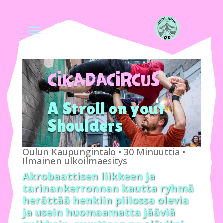
CIKADACIRCUS
A Stroll on your
Shoulders
Oulun Kaupungintalo • 30 Minuuttia
•
Ilmainen ulkoilmaesitys
Akrobaattisen liikkeen ja
tarinankerronnan kautta ryhmä
herättää henkiin piilossa olevia
ja usein huomaamatta jääviä